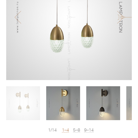
1/14
1–4
5–8
9–14