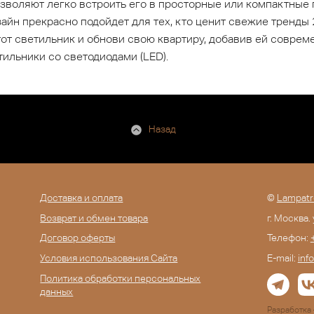
зволяют легко встроить его в просторные или компактные 
зайн прекрасно подойдет для тех, кто ценит свежие тренд
от светильник и обнови свою квартиру, добавив ей соврем
ильники со светодиодами (LED).
Назад
Доставка и оплата
©
Lampatr
Возврат и обмен товара
г. Москва.
Договор оферты
Телефон:
Условия использования Сайта
E-mail:
inf
Политика обработки персональных
данных
Разработк