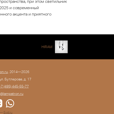
пространства, при этом светильник
ы 2025 и современный
енного акцента и приятного
HIRAM
on.ru
, 2014—2026
 ул. Бутлерова, д. 17
+7 (495) 445-55-77
o@lampatron.ru
а —
Evid.ru