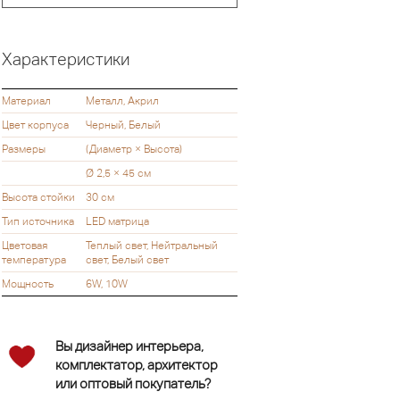
Характеристики
Материал
Металл, Акрил
Цвет корпуса
Черный, Белый
Размеры
(Диаметр × Высота)
Ø 2,5 × 45 см
Высота стойки
30 см
Тип источника
LED матрица
Цветовая
Теплый свет, Нейтральный
температура
свет, Белый свет
Мощность
6W, 10W
Вы дизайнер интерьера,
комплектатор, архитектор
или оптовый покупатель?