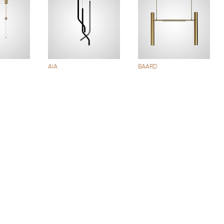
AIA
BAARD