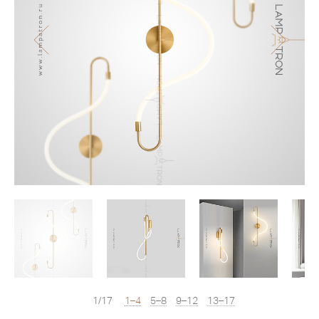
1/17
1–4
5–8
9–12
13–17