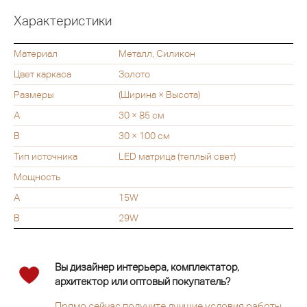
Характеристики
Материал
Металл, Силикон
Цвет каркаса
Золото
Размеры
(Ширина × Высота)
A
30 × 85 см
B
30 × 100 см
Тип источника
LED матрица (теплый свет)
Мощность
A
15W
B
29W
Вы дизайнер интерьера, комплектатор,
архитектор или оптовый покупатель?
Прямо сейчас получите лучшие условия работы