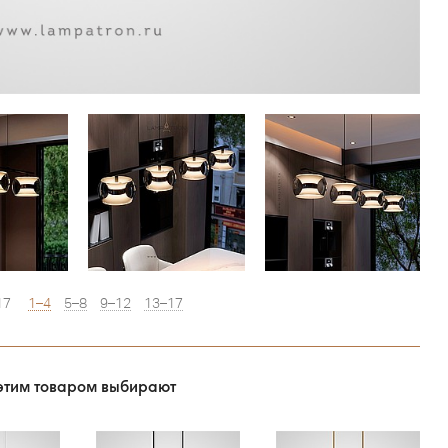
17
1–4
5–8
9–12
13–17
этим товаром выбирают