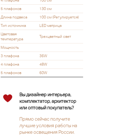
4 плафона
100 см
5 плафонов
130 см
Длина подвеса
100 см (Регулируется)
Тип источника
LED матрица
Цветовая
Трехцветный свет
температура
Мощность
3 плафона
36W
4 плафона
48W
5 плафонов
60W
Вы дизайнер интерьера,
комплектатор, архитектор
или оптовый покупатель?
Прямо сейчас получите
лучшие условия работы на
рынке освещения России.