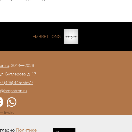
EMBRET LONG
on.ru
, 2014—2026
 ул. Бутлерова, д. 17
+7 (495) 445-55-77
o@lampatron.ru
а —
Evid.ru
огласно
Политике