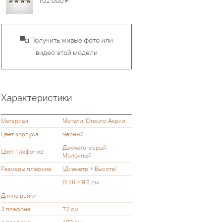
102 000
▀◘ Получить живые фото или
видео этой модели
Характеристики
Материал
Металл, Стекло, Акрил
Цвет корпуса
Черный
Дымчато-серый,
Цвет плафонов
Молочный
Размеры плафона
(Диаметр × Высота)
Ø 16 × 9.5 см
Длина рейки
3 плафона
72 см