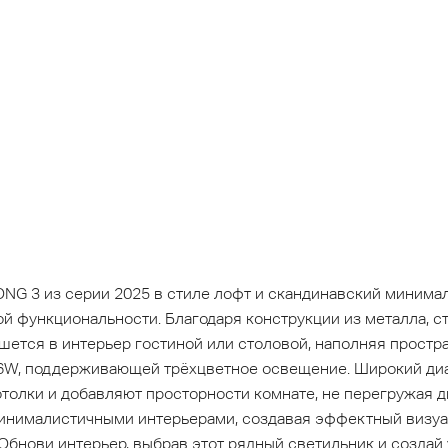
ONG 3 из серии 2025 в стиле лофт и скандинавский минима
й функциональности. Благодаря конструкции из металла, ст
ишется в интерьер гостиной или столовой, наполняя прост
W, поддерживающей трёхцветное освещение. Широкий диам
толки и добавляют просторности комнате, не перегружая д
минималистичными интерьерами, создавая эффектный визу
Обнови интерьер, выбрав этот рядный светильник и создай 