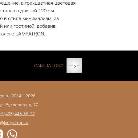
ещение, а трехцветная цветовая
еталла с длиной 120 см
ю в стиле минимализм, из
й или гостиной, добавив
аталоге LAMPATRON.
CAMILIA LONG
on.ru
, 2014—2026
 ул. Бутлерова, д. 17
+7 (495) 445-55-77
o@lampatron.ru