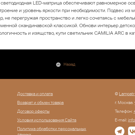
и светодиодная LED-матрица обеспечивают равномерное осв
троение и уровень яркости при необходимости. Подвес из м
р, не перегружая пространство и легко сочетаясь с мебель
менной скандинавской классикой. Обнови интерьер детско
нологичность и изящство, купи светильник CAMILIA ARC в к
Назад
Доставка и оплата
©
Lampatr
Возврат и обмен товара
г. Москва.
Договор оферты
Телефон:
Условия использования Сайта
E-mail:
inf
Политика обработки персональных
данных