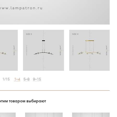
1/15
1–4
5–8
9–15
этим товаром выбирают