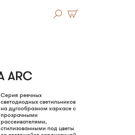
0
A ARC
Серия реечных
светодиодных светильников
на дугообразном каркасе с
прозрачными
рассеивателями,
стилизованными под цветы
со светящейся сердцевиной