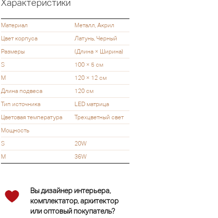
Характеристики
Материал
Металл, Акрил
Цвет корпуса
Латунь, Черный
Размеры
(Длина × Ширина)
S
100 × 5 см
M
120 × 12 см
Длина подвеса
120 см
Тип источника
LED матрица
Цветовая температура
Трехцветный свет
Мощность
S
20W
M
36W
Вы дизайнер интерьера,
комплектатор, архитектор
или оптовый покупатель?