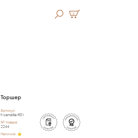
0
Торшер
Артикул:
f-camellia-fl01
№ товара:
2244
Наличие: