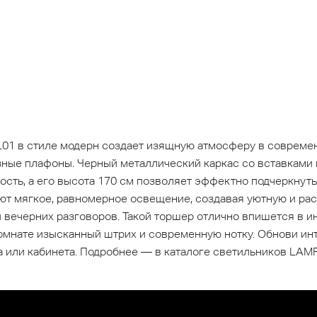
1 в стиле модерн создает изящную атмосферу в современн
ые плафоны. Черный металлический каркас со вставками и
сть, а его высота 170 см позволяет эффектно подчеркнуть 
ют мягкое, равномерное освещение, создавая уютную и ра
 вечерних разговоров. Такой торшер отлично впишется в ин
омнате изысканный штрих и современную нотку. Обнови инте
 или кабинета. Подробнее — в каталоге светильников LAM