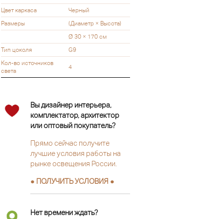
Цвет каркаса
Черный
Размеры
(Диаметр × Высота)
Ø 30 × 170 см
Тип цоколя
G9
Кол-во источников
4
света
Вы дизайнер интерьера,
комплектатор, архитектор
или оптовый покупатель?
Прямо сейчас получите
лучшие условия работы на
рынке освещения России.
● ПОЛУЧИТЬ УСЛОВИЯ ●
Нет времени ждать?