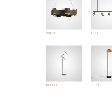
SVART
LINO
NOMI FL
TELSE