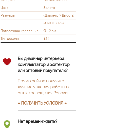
Материал
Стекло, Металл
Цвет
Золото
Размеры
(Диаметр × Высота)
Ø 60 × 60 см
Потолочное крепление
Ø 12 см
Тип цоколя
Е14
Вы дизайнер интерьера,
комплектатор, архитектор
или оптовый покупатель?
Прямо сейчас получите
лучшие условия работы на
рынке освещения России.
● ПОЛУЧИТЬ УСЛОВИЯ ●
Нет времени ждать?