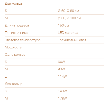
Два кольца
S
Ø 60, Ø 80 см
M
Ø 60, Ø 100 см
Длина подвеса
150 см
Тип источника
LED матрица
Цветовая температура
Трехцветный свет
Мощность
Одно кольцо
S
64W
M
90W
L
114W
Два кольца
S
140W
M
178W