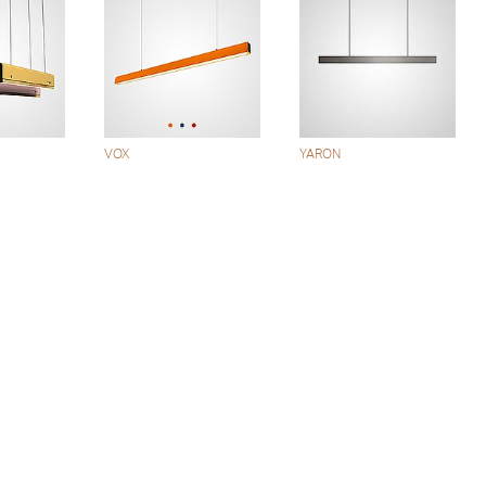
VOX
YARON