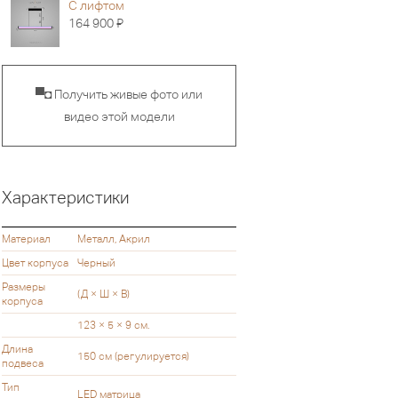
С лифтом
Я
164 900
▀◘ Получить живые фото или
видео этой модели
Характеристики
Материал
Металл, Акрил
Цвет корпуса
Черный
Размеры
(Д × Ш × В)
корпуса
123 × 5 × 9 см.
Длина
150 см (регулируется)
подвеса
Тип
LED матрица