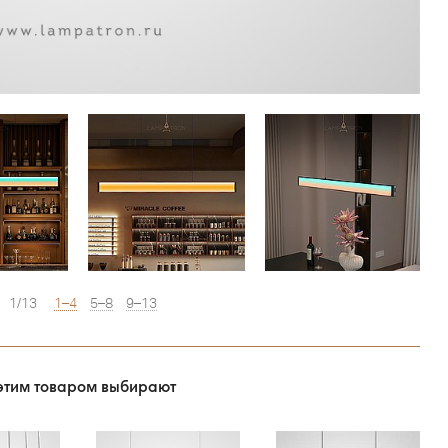
1/13
1–4
5–8
9–13
этим товаром выбирают