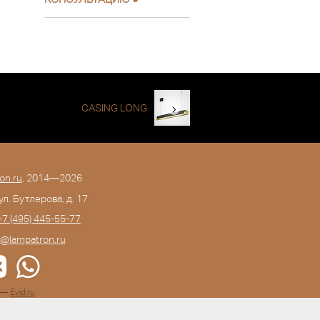
CASING LONG
on.ru
, 2014—2026
 ул. Бутлерова, д. 17
+7 (495) 445-55-77
o@lampatron.ru
а —
Evid.ru