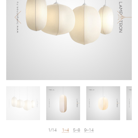
1/14
1–4
5–8
9–14