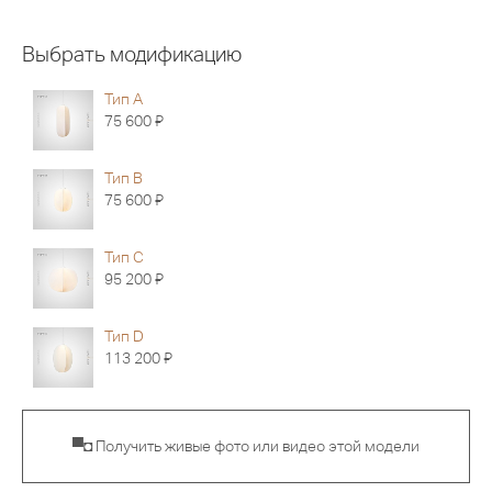
Выбрать модификацию
Тип A
Я
75 600
Тип B
Я
75 600
Тип C
Я
95 200
Тип D
Я
113 200
▀◘ Получить живые фото или видео этой модели