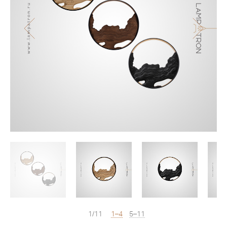
1/11
1–4
5–11