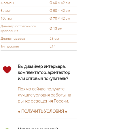
4 лампы
Ø 50 × 42 см
6 ламп
Ø 60 × 42 см
10 ламп
Ø 70 × 42 см
Диаметр потолочного
Ø 13 см
крепления
Длина подвеса
23 см
Тип цоколя
Е14
Вы дизайнер интерьера,
комплектатор, архитектор
или оптовый покупатель?
Прямо сейчас получите
лучшие условия работы на
рынке освещения России.
● ПОЛУЧИТЬ УСЛОВИЯ ●