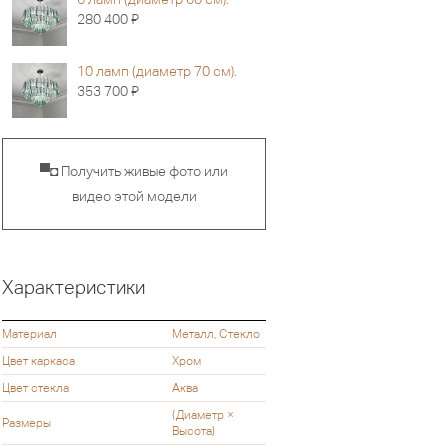
Я
280 400
10 ламп (диаметр 70 см).
Я
353 700
▀◘ Получить живые фото или
видео этой модели
Характеристики
Материал
Металл, Стекло
Цвет каркаса
Хром
Цвет стекла
Аква
(Диаметр ×
Размеры
Высота)