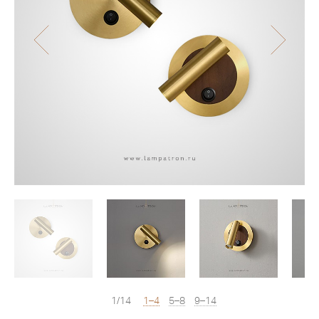
1/14
1–4
5–8
9–14