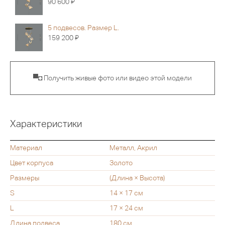
Я
90 600
5 подвесов. Размер L.
Я
159 200
▀◘ Получить живые фото или видео этой модели
Характеристики
Материал
Металл, Акрил
Цвет корпуса
Золото
Размеры
(Длина × Высота)
S
14 × 17 см
L
17 × 24 см
Длина подвеса
180 см