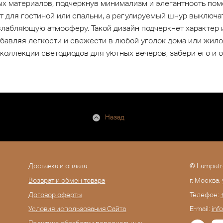
ых материалов, подчеркнув минимализм и элегантность по
т для гостиной или спальни, а регулируемый шнур выключа
лабляющую атмосферу. Такой дизайн подчеркнет характер 
обавляя легкости и свежести в любой уголок дома или жил
 коллекции светодиодов для уютных вечеров, забери его и 
Назад
Доставка и оплата
©
Lampatr
Возврат и обмен товара
г. Москва.
Договор оферты
Телефон:
Условия использования Сайта
E-mail:
inf