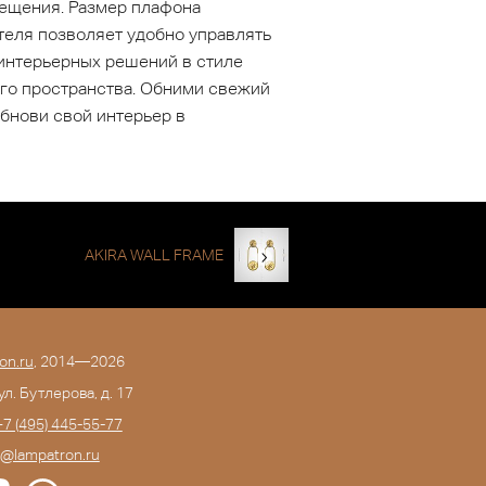
мещения. Размер плафона
теля позволяет удобно управлять
интерьерных решений в стиле
ого пространства. Обними свежий
обнови свой интерьер в
AKIRA WALL FRAME
on.ru
, 2014—2026
 ул. Бутлерова, д. 17
+7 (495) 445-55-77
o@lampatron.ru