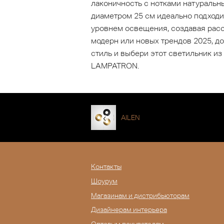
лаконичность с нотками натуральн
диаметром 25 см идеально подходи
уровнем освещения, создавая расс
модерн или новых трендов 2025, д
стиль и выбери этот светильник из
LAMPATRON.
AILEN
Контакты
Шоурум
Магазинам и дистрибьюторам
Дизайнерам интерьера