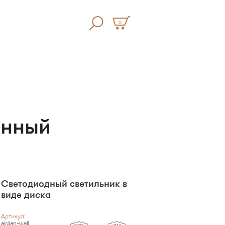
0
енный
Светодиодный светильник в
виде диска
Артикул:
aisilan-wall