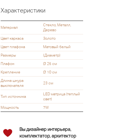
Характеристики
Стекло, Металл,
Материал
Дерево
Цвет каркаса
Золото
Цвет плафона
Матовый белый
Размеры
(Диаметр)
Плафон
Ø 25 см
Крепление
Ø 10 см
Длина шнура
23 см
выключателя
LED матрица (теплый
Тип источника
свет)
Мощность
7W
Вы дизайнер интерьера,
комплектатор, архитектор